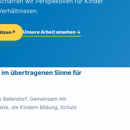
schaffen wir Perspektiven für Kinder
Verhältnissen.
Unsere Arbeit ansehen
↓
ützen
↗
t im übertragenen Sinne für
us Ballendorf. Gemeinsam mit
ekte, die Kindern Bildung, Schutz