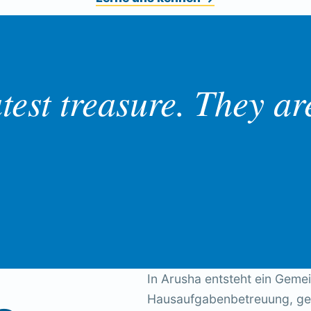
test treasure. They ar
In Arusha entsteht ein Gemei
Hausaufgabenbetreuung, g