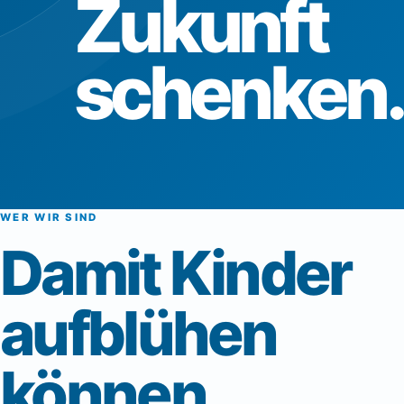
Zukunft
schenken.
WER WIR SIND
Damit Kinder
aufblühen
können.