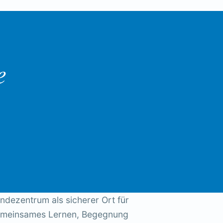
e
ndezentrum als sicherer Ort für
emeinsames Lernen, Begegnung