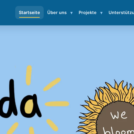
▾
▾
Startseite
Über uns
Projekte
Unterstütz