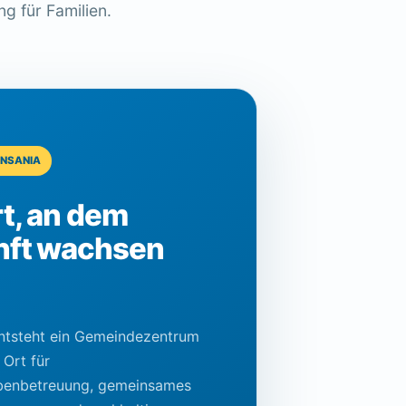
g für Familien.
ANSANIA
rt, an dem
nft wachsen
entsteht ein Gemeindezentrum
 Ort für
benbetreuung, gemeinsames