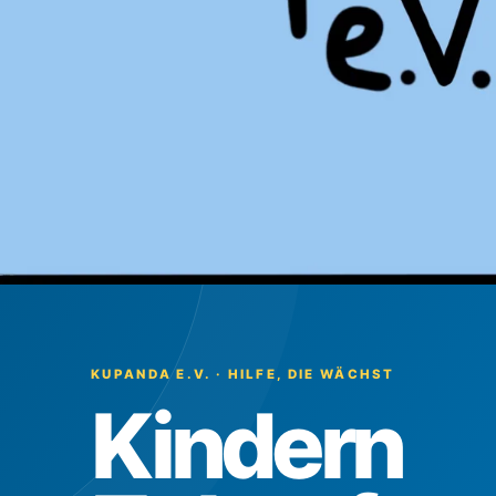
KUPANDA E.V. · HILFE, DIE WÄCHST
Kindern