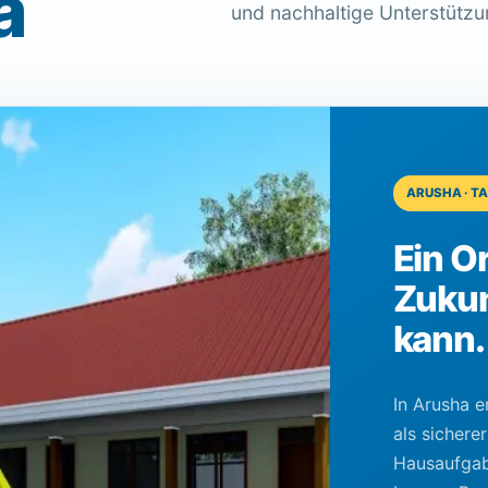
a
und nachhaltige Unterstützun
ARUSHA · T
Ein O
Zuku
kann.
In Arusha 
als sicherer
Hausaufga