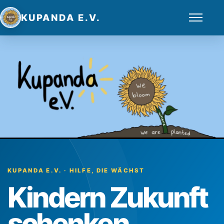
KUPANDA E.V.
KUPANDA E.V. · HILFE, DIE WÄCHST
Kindern Zukunft
schenken.